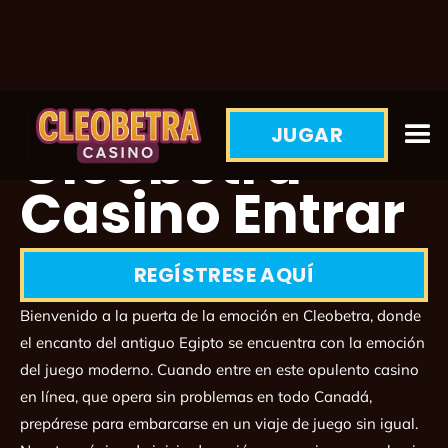
JUGAR
Cleobetra
Casino Entrar
REGÍSTRESE AQUÍ
Bienvenido a la puerta de la emoción en Cleobetra, donde
el encanto del antiguo Egipto se encuentra con la emoción
del juego moderno. Cuando entre en este opulento casino
en línea, que opera sin problemas en todo Canadá,
prepárese para embarcarse en un viaje de juego sin igual.