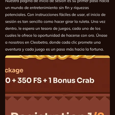
Nuestra página de inicio de sesión es su primer paso hacia
un mundo de entretenimiento sin fin y riquezas
potenciales. Con instrucciones fáciles de usar, el inicio de
sesión es tan sencillo como hacer girar la ruleta. Una vez
dentro, le espera un tesoro de juegos, cada uno de los
cuales le ofrece la oportunidad de hacerse con oro. Únase
a nosotros en Cleobetra, donde cada clic promete una
aventura y cada juego es un paso más hacia la fortuna.