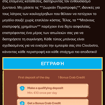
στις επόμενες καταθέσεις, διατηρώντας τον ενθουσιασμό
ζωντανό. Μη χάσετε τις **Δωρεάν Περιστροφές**, ιδανικές για
τους λάτρεις των κουλοχέρηδων που θέλουν να πετύχουν το
μεγάλο σουξέ χωρίς επιπλέον κόστος. Τέλος, τα **Μπόνους
επιστροφής χρημάτων** παρέχουν ένα δίχτυ ασφαλείας,
επιστρέφοντας ένα μέρος των απωλειών σας για να
διατηρήσετε τη συγκίνηση. Κάθε τύπος μπόνους είναι
σχεδιασμένος για να ενισχύει την εμπειρία σας στο Cleobetra,
κάνοντας κάθε περιστροφή και κάθε στοίχημα πιο αποδοτικό!
ΕΓΓΡΑΦΉ