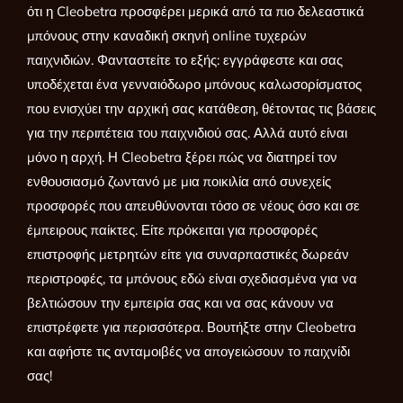
ότι η Cleobetra προσφέρει μερικά από τα πιο δελεαστικά
μπόνους στην καναδική σκηνή online τυχερών
παιχνιδιών. Φανταστείτε το εξής: εγγράφεστε και σας
υποδέχεται ένα γενναιόδωρο μπόνους καλωσορίσματος
που ενισχύει την αρχική σας κατάθεση, θέτοντας τις βάσεις
για την περιπέτεια του παιχνιδιού σας. Αλλά αυτό είναι
μόνο η αρχή. Η Cleobetra ξέρει πώς να διατηρεί τον
ενθουσιασμό ζωντανό με μια ποικιλία από συνεχείς
προσφορές που απευθύνονται τόσο σε νέους όσο και σε
έμπειρους παίκτες. Είτε πρόκειται για προσφορές
επιστροφής μετρητών είτε για συναρπαστικές δωρεάν
περιστροφές, τα μπόνους εδώ είναι σχεδιασμένα για να
βελτιώσουν την εμπειρία σας και να σας κάνουν να
επιστρέφετε για περισσότερα. Βουτήξτε στην Cleobetra
και αφήστε τις ανταμοιβές να απογειώσουν το παιχνίδι
σας!