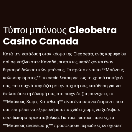
Τύποι μπόνους Cleobetra
Casino Canada
Κατά την κατάδυση στον κόσμο της Cleobetra, ενός κορυφαίου
online καζίνο στον Καναδά, οι παίκτες υποδέχονται έναν
θησαυρό δελεαστικών μπόνους. Το πρώτο είναι το **Μπόνους
καλωσορίσματος**, το οποίο λειτουργεί ως το χρυσό εισιτήριό
σας, που συχνά ταιριάζει με την αρχική σας κατάθεση για να
διπλασιάσει τη δύναμή σας στο παιχνίδι. Στη συνέχεια, το
**Μπόνους Χωρίς Κατάθεση** είναι ένα σπάνιο διαμάντι, που
σας επιτρέπει να εξερευνήσετε παιχνίδια χωρίς να ξοδέψετε
ούτε δεκάρα προκαταβολικά. Για τους πιστούς παίκτες, τα
**Μπόνους ανανέωσης** προσφέρουν περιοδικές ενισχύσεις