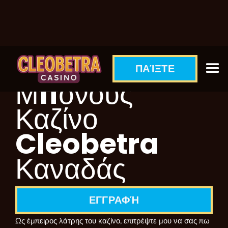
ΠΑΊΞΤΕ
Μπόνους
Καζίνο
Cleobetra
Καναδάς
ΕΓΓΡΑΦΉ
Ως έμπειρος λάτρης του καζίνο, επιτρέψτε μου να σας πω