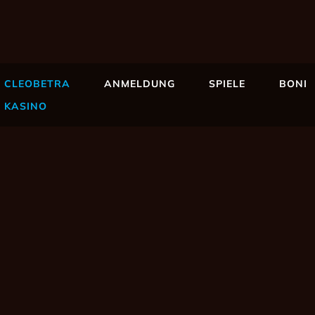
CLEOBETRA
ANMELDUNG
SPIELE
BONI
KASINO